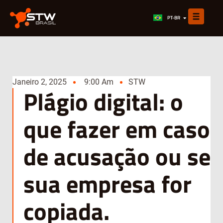
EN
PT-BR
ES
Janeiro 2, 2025
9:00 Am
STW
Plágio digital: o
que fazer em caso
de acusação ou se
sua empresa for
copiada.