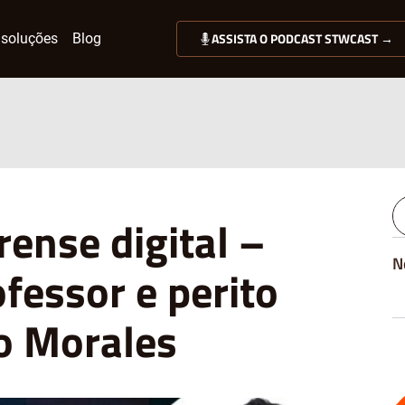
ASSISTA O PODCAST STWCAST →
soluções
Blog
ense digital –
N
ofessor e perito
o Morales