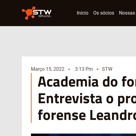
Início
Os sócios
Nossas 
Março 15, 2022
3:13 Pm
STW
Academia do for
Entrevista o pr
forense Leandr