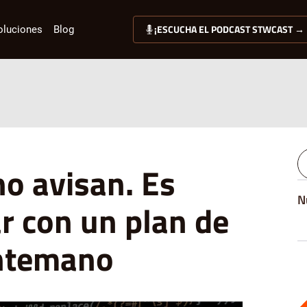
¡ESCUCHA EL PODCAST STWCAST →
oluciones
Blog
no avisan. Es
N
r con un plan de
antemano