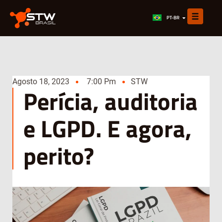
EN
PT-BR
ES
Agosto 18, 2023
7:00 Pm
STW
Perícia, auditoria
e LGPD. E agora,
perito?