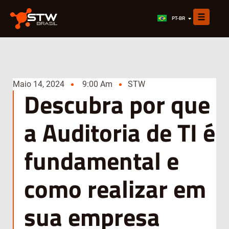
EN
PT-BR
ES
Maio 14, 2024
9:00 Am
STW
Descubra por que
a Auditoria de TI é
fundamental e
como realizar em
sua empresa