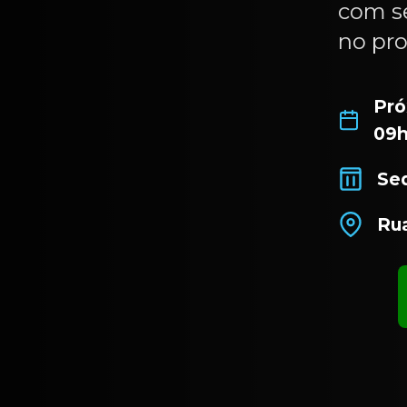
com s
no pro
Pró
09h
Sed
Rua