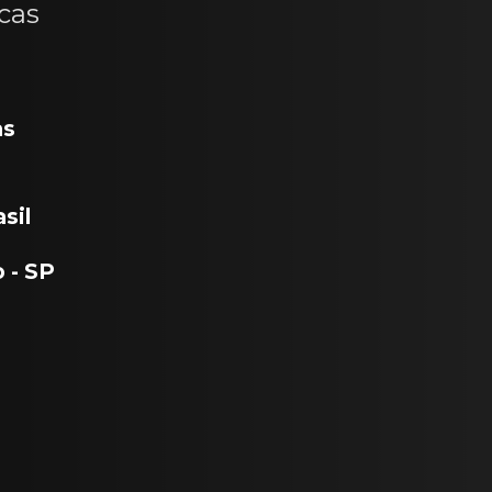
cas
as
sil
 - SP